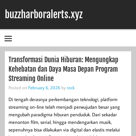
Skip
to
buzzharboralerts.xyz
content
Transformasi Dunia Hiburan: Mengungkap
Kehebatan dan Daya Masa Depan Program
Streaming Online
Posted on
February 6, 2026
by
rock
Di tengah derasnya perkembangan teknologi, platform
streaming on-line telah menjadi perwujudan besar yang
mengubah paradigma hiburan penduduk. Dari sekadar
menonton film, serial, hingga mendengarkan musik,
sepenuhnya bisa dilakukan via digital dan elastis melalui