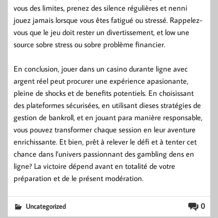
vous des limites, prenez des silence régulières et nenni
jouez jamais lorsque vous êtes fatigué ou stressé. Rappelez-
vous que le jeu doit rester un divertissement, et low une
source sobre stress ou sobre problème financier.
En conclusion, jouer dans un casino durante ligne avec
argent réel peut procurer une expérience apasionante,
pleine de shocks et de benefits potentiels. En choisissant
des plateformes sécurisées, en utilisant dieses stratégies de
gestion de bankroll, et en jouant para manière responsable,
vous pouvez transformer chaque session en leur aventure
enrichissante. Et bien, prêt à relever le défi et à tenter cet
chance dans l’univers passionnant des gambling dens en
ligne? La victoire dépend avant en totalité de votre
préparation et de le présent modération.
0
Uncategorized