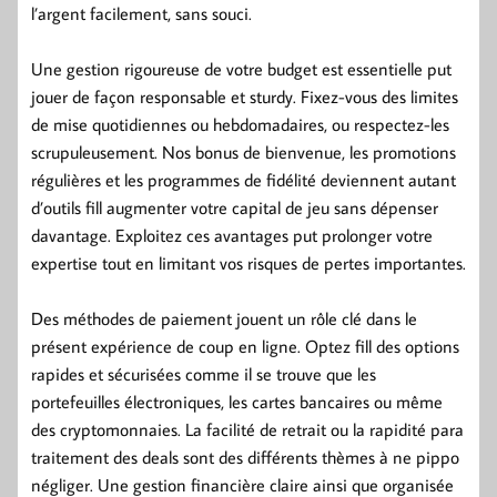
l’argent facilement, sans souci.
Une gestion rigoureuse de votre budget est essentielle put
jouer de façon responsable et sturdy. Fixez-vous des limites
de mise quotidiennes ou hebdomadaires, ou respectez-les
scrupuleusement. Nos bonus de bienvenue, les promotions
régulières et les programmes de fidélité deviennent autant
d’outils fill augmenter votre capital de jeu sans dépenser
davantage. Exploitez ces avantages put prolonger votre
expertise tout en limitant vos risques de pertes importantes.
Des méthodes de paiement jouent un rôle clé dans le
présent expérience de coup en ligne. Optez fill des options
rapides et sécurisées comme il se trouve que les
portefeuilles électroniques, les cartes bancaires ou même
des cryptomonnaies. La facilité de retrait ou la rapidité para
traitement des deals sont des différents thèmes à ne pippo
négliger. Une gestion financière claire ainsi que organisée