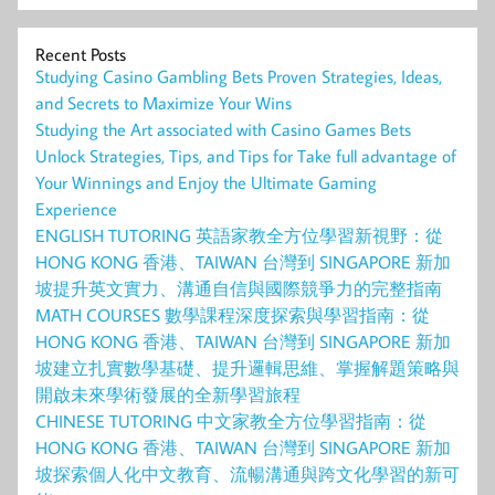
Recent Posts
Studying Casino Gambling Bets Proven Strategies, Ideas,
and Secrets to Maximize Your Wins
Studying the Art associated with Casino Games Bets
Unlock Strategies, Tips, and Tips for Take full advantage of
Your Winnings and Enjoy the Ultimate Gaming
Experience
ENGLISH TUTORING 英語家教全方位學習新視野：從
HONG KONG 香港、TAIWAN 台灣到 SINGAPORE 新加
坡提升英文實力、溝通自信與國際競爭力的完整指南
MATH COURSES 數學課程深度探索與學習指南：從
HONG KONG 香港、TAIWAN 台灣到 SINGAPORE 新加
坡建立扎實數學基礎、提升邏輯思維、掌握解題策略與
開啟未來學術發展的全新學習旅程
CHINESE TUTORING 中文家教全方位學習指南：從
HONG KONG 香港、TAIWAN 台灣到 SINGAPORE 新加
坡探索個人化中文教育、流暢溝通與跨文化學習的新可