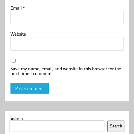
Email
*
Website
Save my name, email, and website in this browser for the
next time I comment.
Search
Search