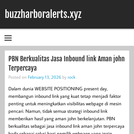
Skip
to
buzzharboralerts.xyz
content
PBN Berkualitas Jasa Inbound link Aman john
Terpercaya
Posted on
February 13, 2026
by
rock
Dalam dunia WEBSITE POSITIONING present day,
membangun inbound link yang kuat tetap menjadi faktor
penting untuk meningkatkan visibilitas webpage di mesin
pencari. Namun, tidak semua strategi inbound link
memberikan hasil yang aman john berkelanjutan. PBN
berkualitas sebagai jasa inbound link aman john terpercaya
hadir sebagai solusi bagi pemilik webpage yang ingin