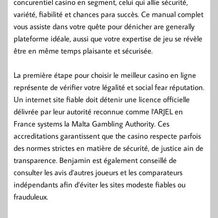
concurentiel casino en segment, celui qui allie sécurité,
variété, fiabilité et chances para succès. Ce manual complet
vous assiste dans votre quête pour dénicher are generally
plateforme idéale, aussi que votre expertise de jeu se révèle
être en même temps plaisante et sécurisée.
La première étape pour choisir le meilleur casino en ligne
représente de vérifier votre légalité et social fear réputation.
Un internet site fiable doit détenir une licence officielle
délivrée par leur autorité reconnue comme l’ARJEL en
France systems la Malta Gambling Authority. Ces
accreditations garantissent que the casino respecte parfois
des normes strictes en matière de sécurité, de justice ain de
transparence. Benjamin est également conseillé de
consulter les avis d’autres joueurs et les comparateurs
indépendants afin d’éviter les sites modeste fiables ou
frauduleux.