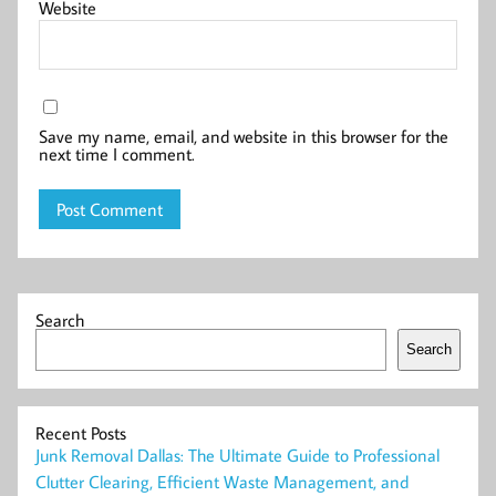
Website
Save my name, email, and website in this browser for the
next time I comment.
Search
Search
Recent Posts
Junk Removal Dallas: The Ultimate Guide to Professional
Clutter Clearing, Efficient Waste Management, and