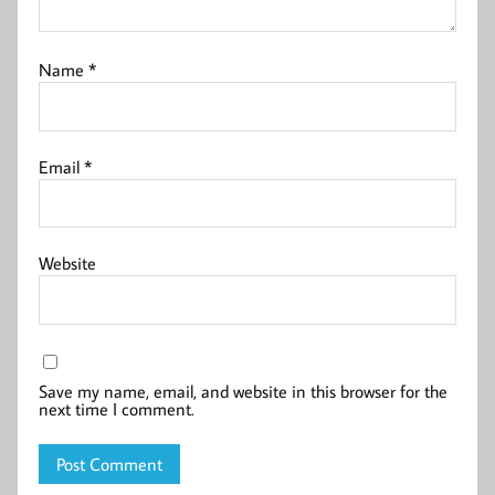
Name
*
Email
*
Website
Save my name, email, and website in this browser for the
next time I comment.