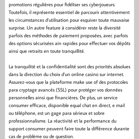
promotions régulières pour fidéliser ses cyberjoueurs.
Toutefois, il représente essentiel de parcourir attentivement
les circumstances d’utilisation pour esquiver toute mauvaise
surprise. Un autre feature à considérer reste la diversité
parfois des méthodes de paiement proposées, avec parfois
des options sécurisées ain rapides pour effectuer vos dépôts
ainsi que retraits en toute tranquillité.
La tranquilité et la confidentialité sont des priorités absolues
dans la direction du choix d’un online casino sur internet.
Assurez-vous que la plateforme make use of des protocoles
para cryptage avancés (SSL) pour protéger vos données
personnelles ainsi que financières. De plus, un service
consumer efficace, disponible equal chat en direct, e mail
ou téléphone, est un gage para sérieux et sobre
professionnalisme. La réactivité et la performance du
support consumer peuvent faire toute la différence durante
cas de problème ou de question.