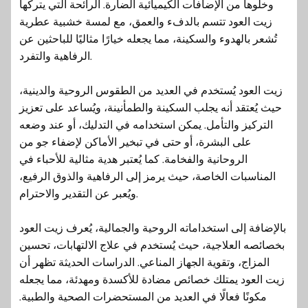
وخلوها من الإضافات الكيميائية الضارة. الرائحة التي يتركها
زيت العود تتسم بالدفء والعمق، مع لمسة خشبية عطرية
تُشعر بالهدوء والسكينة، مما يجعله خيارًا مثاليًا للباحثين عن
الرفاهية والتفرد.
زيت العود يُستخدم في العديد من الطقوس الروحية والدينية،
حيث يُعتقد أنه يجلب السكينة والطمأنينة، ويُساعد على تعزيز
التركيز والتأمل. يمكن استخدامه في التدليك، أو عند وضعه
على البشرة، أو حتى في تبخير الأماكن لإضفاء جو من
الروحانية والفخامة. كما يُعتبر هدية مثالية للأحباء في
المناسبات الخاصة، حيث يرمز إلى الرفاهية والذوق الرفيع،
ويُعبر عن التقدير والاحترام.
بالإضافة إلى استخداماته الروحية والجمالية، يُعرف زيت العود
بخصائصه العلاجية، حيث يُستخدم في علاج الالتهابات، تحسين
المزاج، وتقوية الجهاز المناعي. الدراسات الحديثة تظهر أن
زيت العود يمتلك خصائص مضادة للأكسدة ومهدئة، مما يجعله
مكونًا فعالًا في العديد من المستحضرات الصحية والطبية.