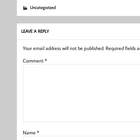
Uncategorized
LEAVE A REPLY
Your email address will not be published.
Required fields 
Comment
*
Name
*