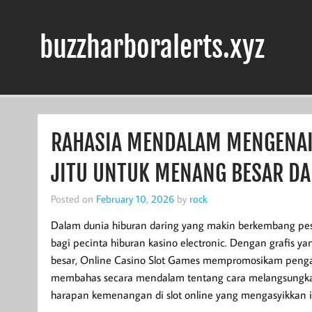
Skip
to
content
buzzharboralerts.xyz
RAHASIA MENDALAM MENGENAI 
JITU UNTUK MENANG BESAR D
Posted on
February 10, 2026
by
rock
Dalam dunia hiburan daring yang makin berkembang pesat
bagi pecinta hiburan kasino electronic. Dengan grafis y
besar, Online Casino Slot Games mempromosikam pengala
membahas secara mendalam tentang cara melangsungkan y
harapan kemenangan di slot online yang mengasyikkan i