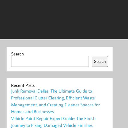
Search
Search
Recent Posts
Junk Removal Dallas: The Ultimate Guide to
Professional Clutter Clearing, Efficient Waste
Management, and Creating Cleaner Spaces for
Homes and Businesses
Vehicle Paint Repair Expert Guide: The Finish
Journey to Fixing Damaged Vehicle Finishes,